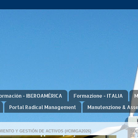
ormación - IBEROAMÉRICA
Formazione - ITALIA
M
Portal Radical Management
Manutenzione & Ass
IENTO Y GESTIÓN DE ACTIVOS (#CIMGA2026)
SOS
DE 