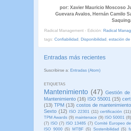
por:
Xavier Mauricio Moscoso J
Guevara Avalos,
Hernán Camilo Sa
Saquinga
Radical Management - Edición:
Radical Mana
tags:
Confiabilidad
,
Disponibilidad
,
estación d
Entradas más recientes
Suscribirse a:
Entradas (Atom)
ETIQUETAS
Mantenimiento
(47)
Gestión de
Mantenimiento
(16)
ISO 55001
(15)
cer
(13)
TPM
(13)
costos de mantenimient
Sexto
(12)
ISO 22301
(11)
certificación
(11
TPM Awards
(9)
maintenace
(9)
ISO 50001
(8
(7)
ISO
(7)
ISO 13485
(7)
Comité Europeo de
ISO 9000
(5)
MTBF
(5)
Sostenibilidad
(5)
f