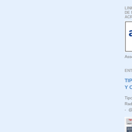
LIN
DE 
AC
Ass
EN
TI
Y 
Tip
Rad
- @l