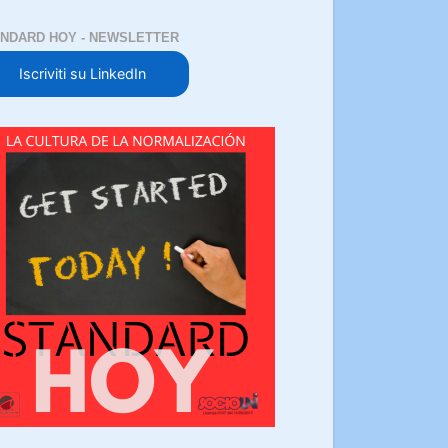
NDARD HOY - NEWSLETTER
Iscriviti su LinkedIn