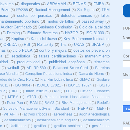
Nakajima
(4)
diagnostics
(4)
ABRAMAN
(3)
EFNMS
(3)
FMEA
(3)
 Prize
(3)
PAS55
(3)
Radical Management
(3)
Six Sigma
(3)
TPM
umana
(3)
costos por pérdidas
(3)
defectos crónicos
(3)
fallos
mantenimiento oportuno
(3)
modos de fallos
(3)
passed away
(3)
Auditor Certificado
(2)
Business Continuity
(2)
Ciclo de la calidad
FO
(2)
Deming
(2)
Eduardo Barreiros
(2)
HAZOP
(2)
ISO 31000
(2)
No
ran
(2)
Kapitsa
(2)
Kauro Ishikawa
(2)
Key Perfomance Indicators
2)
OREDA
(2)
RBI
(2)
Reliability
(2)
Triz
(2)
UKAS
(2)
UPAEP
(2)
rías
(2)
ciclo PDCA
(2)
control y mejora
(2)
costos de prevención
Cor
ma
(2)
estadística
(2)
falsas certificaciones
(2)
mantenimiento
nidad
(2)
productividad
(2)
publicidad engañosa
(2)
sistemas
(2)
weibull
(2)
API RP 580
(1)
Balanced Score Card
(1)
Barreiros
Men
ase Mundial
(1)
Corruption Perceptions Index
(1)
Dama de Hierro
(1)
ades de la Cruz Roja
(1)
Franklin Lobato Inca
(1)
GMAC
(1)
Gustave
19011
(1)
ISO 9004
(1)
ISO/IEC 17021
(1)
ISO/IEC 17024
(1)
ISO/TS
IMP
(1)
JIPE
(1)
Juran Institute
(1)
KPI
(1)
LCC
(1)
Luciano Furlanetto
(1)
MTBM
(1)
MTBR
(1)
Mantenimiento Hospitalario Basado en
o
(1)
Peter Pan
(1)
RAM
(1)
RAMS
(1)
Risk Management
(1)
Rodolfo
1)
Survey of Management System Standard
(1)
THERP
(1)
TMEF
(1)
1)
WHAT-IF
(1)
activos críticos
(1)
aereolíneas
(1)
agonía tecnológica
(1)
desalineamiento
(1)
desalineamiento angular
(1)
desalineamiento
RA
ne
(1)
facilitador
(1)
gestión
(1)
gestión ambiental
(1)
gestión de