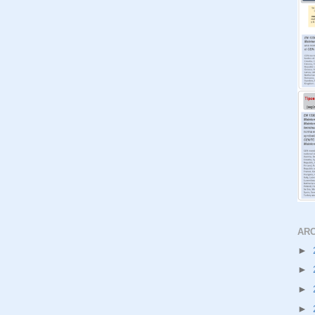
ARC
►
►
►
►