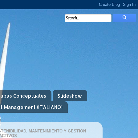
apas Conceptuales
Slideshow
et Management (ITALIANO)
TENIBILIDAD, MANTENIMIENTO Y GESTIÓN
ACTIVOS