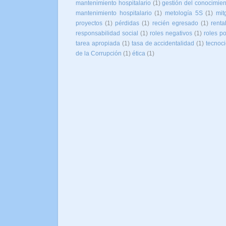
mantenimiento hospitalario
(1)
gestión del conocimien
mantenimiento hospitalario
(1)
metología 5S
(1)
mit
proyectos
(1)
pérdidas
(1)
recién egresado
(1)
renta
responsabilidad social
(1)
roles negativos
(1)
roles po
tarea apropiada
(1)
tasa de accidentalidad
(1)
tecnoc
de la Corrupción
(1)
ética
(1)