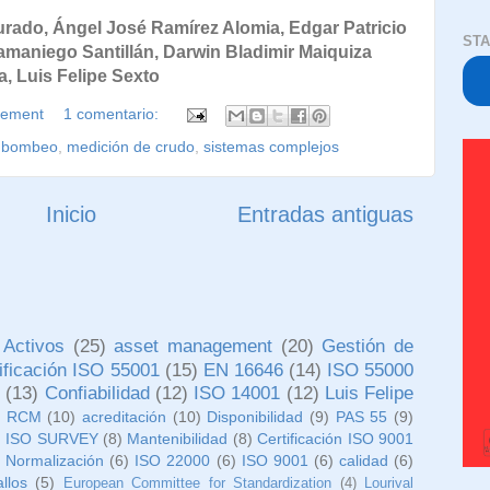
urado,
Ángel José Ramírez Alomia,
Edgar Patricio
STA
maniego Santillán,
Darwin Bladimir Maiquiza
, Luis Felipe Sexto
gement
1 comentario:
e bombeo
,
medición de crudo
,
sistemas complejos
Inicio
Entradas antiguas
 Activos
(25)
asset management
(20)
Gestión de
tificación ISO 55001
(15)
EN 16646
(14)
ISO 55000
o
(13)
Confiabilidad
(12)
ISO 14001
(12)
Luis Felipe
)
RCM
(10)
acreditación
(10)
Disponibilidad
(9)
PAS 55
(9)
)
ISO SURVEY
(8)
Mantenibilidad
(8)
Certificación ISO 9001
 Normalización
(6)
ISO 22000
(6)
ISO 9001
(6)
calidad
(6)
allos
(5)
European Committee for Standardization
(4)
Lourival