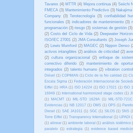
Tavares
(4)
MTTR
(4)
Mejora continua
(4)
Seiichi 
FMECA
(3)
Mantenimiento Predictivo
(3)
Nakajima
Company
(3)
Terotecnología
(3)
confiabilidad h
funcionales
(3)
indicadores de mantenimiento
(3)
programación
(3)
riesgo
(3)
sistemas de gestión
(3)
(2)
Costo del Ciclo de Vida
(2)
Deepwater Horizon
ISO/IEC 27001
(2)
JMA Consultants
(2)
Joseph Ju
(2)
Lewis Mumford
(2)
MAGEC
(2)
Nippon Denso
(
activos intangibles
(2)
análisis de criticidad
(2)
ave
(2)
cultura organizacional
(2)
enfoque de siste
correctivo diferido
(2)
mantenimiento de oportu
integrados
(2)
talento humano
(2)
vibration control
Diésel
(1)
COPIMAN
(1)
Ciclo de la No calidad
(1)
Cl
Escala Sigma
(1)
Federación Internacional de Socied
Eiffel
(1)
HRA
(1)
ISO 14224
(1)
ISO 17021
(1)
ISO 
16949
(1)
International harmonized stage codes
(1)
J
(1)
MACMT
(1)
MIL-STD 1629A
(1)
MIL-STD-721C
Evidencias
(1)
NB 12017
(1)
OMS
(1)
OPS
(1)
Paret
Diesel
(1)
SAE JA1011
(1)
SGC
(1)
SILOS
(1)
SNS
(
Torre Eiffel
(1)
Transparency International
(1)
UPADI
(
(1)
alinear
(1)
ambiente laboral
(1)
análisis sistémico
paralelo
(1)
estrategia
(1)
evidence based medici