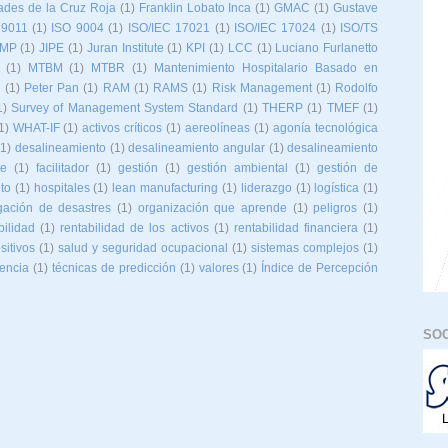
ades de la Cruz Roja
(1)
Franklin Lobato Inca
(1)
GMAC
(1)
Gustave
19011
(1)
ISO 9004
(1)
ISO/IEC 17021
(1)
ISO/IEC 17024
(1)
ISO/TS
IMP
(1)
JIPE
(1)
Juran Institute
(1)
KPI
(1)
LCC
(1)
Luciano Furlanetto
(1)
MTBM
(1)
MTBR
(1)
Mantenimiento Hospitalario Basado en
o
(1)
Peter Pan
(1)
RAM
(1)
RAMS
(1)
Risk Management
(1)
Rodolfo
1)
Survey of Management System Standard
(1)
THERP
(1)
TMEF
(1)
1)
WHAT-IF
(1)
activos críticos
(1)
aereolíneas
(1)
agonía tecnológica
(1)
desalineamiento
(1)
desalineamiento angular
(1)
desalineamiento
ne
(1)
facilitador
(1)
gestión
(1)
gestión ambiental
(1)
gestión de
to
(1)
hospitales
(1)
lean manufacturing
(1)
liderazgo
(1)
logística
(1)
gación de desastres
(1)
organización que aprende
(1)
peligros
(1)
bilidad
(1)
rentabilidad de los activos
(1)
rentabilidad financiera
(1)
sitivos
(1)
salud y seguridad ocupacional
(1)
sistemas complejos
(1)
iencia
(1)
técnicas de predicción
(1)
valores
(1)
Índice de Percepción
SOC