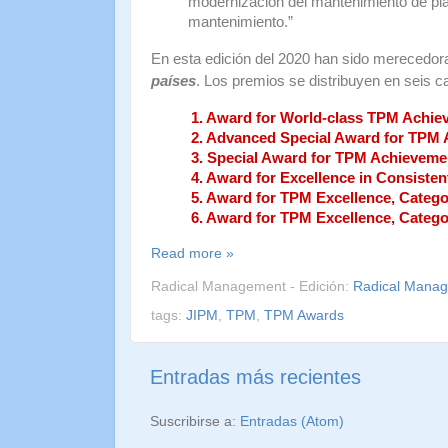
modernización del mantenimiento de plan
mantenimiento.”
En esta edición del 2020 han sido merecedor
países
. Los premios se distribuyen en seis c
1. Award for World-class TPM Achie
2. Advanced Special Award for TPM
3. Special Award for TPM Achieveme
4. Award for Excellence in Consist
5. Award for TPM Excellence, Catego
6. Award for TPM Excellence, Categ
Read more »
Radical Management - Edición:
Radical Mana
tags:
JIPM
,
TPM
,
TPM Awards
Entradas más recientes
Suscribirse a:
Entradas (Atom)