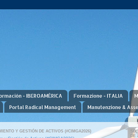
ormación - IBEROAMÉRICA
Formazione - ITALIA
M
Portal Radical Management
Manutenzione & Ass
IENTO Y GESTIÓN DE ACTIVOS (#CIMGA2026)
SOS
DE 