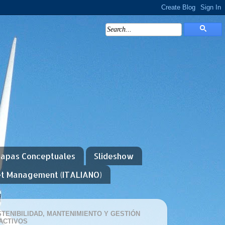
apas Conceptuales
Slideshow
et Management (ITALIANO)
TENIBILIDAD, MANTENIMIENTO Y GESTIÓN
ACTIVOS