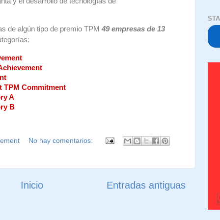
ta y el desarrollo de tecnologías de
STA
as de algún tipo de premio TPM
49 empresas de 13
ategorías:
vement
 Achievement
nt
ent TPM Commitment
ry A
ory B
gement
No hay comentarios:
Inicio
Entradas antiguas