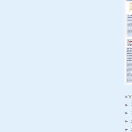
ARC
►
►
►
►