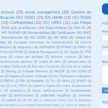
 Activos
(25)
asset management
(20)
Gestión de
tificación ISO 55001
(15)
EN 16646
(14)
ISO 55000
o
(13)
Confiabilidad
(12)
ISO 14001
(12)
Luis Felipe
FO
)
RCM
(10)
acreditación
(10)
Disponibilidad
(9)
PAS 55
(9)
No
)
ISO SURVEY
(8)
Mantenibilidad
(8)
Certificación ISO 9001
 Normalización
(6)
ISO 22000
(6)
ISO 9001
(6)
calidad
(6)
allos
(5)
European Committee for Standardization
(4)
Lourival
Cor
Nakajima
(4)
diagnostics
(4)
ABRAMAN
(3)
EFNMS
(3)
FMEA
(3)
 Prize
(3)
PAS55
(3)
Radical Management
(3)
Six Sigma
(3)
TPM
umana
(3)
costos por pérdidas
(3)
defectos crónicos
(3)
fallos
mantenimiento oportuno
(3)
modos de fallos
(3)
passed away
(3)
Men
Auditor Certificado
(2)
Business Continuity
(2)
Ciclo de la calidad
(2)
Deming
(2)
Eduardo Barreiros
(2)
HAZOP
(2)
ISO 31000
(2)
ran
(2)
Kapitsa
(2)
Kauro Ishikawa
(2)
Key Perfomance Indicators
2)
OREDA
(2)
RBI
(2)
Reliability
(2)
Triz
(2)
UKAS
(2)
UPAEP
(2)
rías
(2)
ciclo PDCA
(2)
control y mejora
(2)
costos de prevención
ma
(2)
estadística
(2)
falsas certificaciones
(2)
mantenimiento
nidad
(2)
productividad
(2)
publicidad engañosa
(2)
sistemas
(2)
weibull
(2)
API RP 580
(1)
Balanced Score Card
(1)
Barreiros
RA
ase Mundial
(1)
Corruption Perceptions Index
(1)
Dama de Hierro
(1)