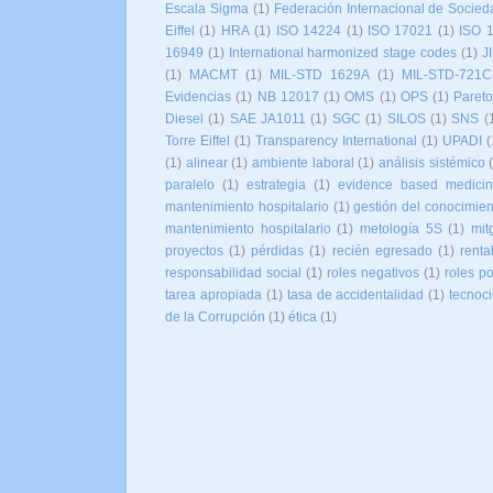
Escala Sigma
(1)
Federación Internacional de Socied
Eiffel
(1)
HRA
(1)
ISO 14224
(1)
ISO 17021
(1)
ISO 
16949
(1)
International harmonized stage codes
(1)
J
(1)
MACMT
(1)
MIL-STD 1629A
(1)
MIL-STD-721C
Evidencias
(1)
NB 12017
(1)
OMS
(1)
OPS
(1)
Paret
Diesel
(1)
SAE JA1011
(1)
SGC
(1)
SILOS
(1)
SNS
(
Torre Eiffel
(1)
Transparency International
(1)
UPADI
(
(1)
alinear
(1)
ambiente laboral
(1)
análisis sistémico
paralelo
(1)
estrategia
(1)
evidence based medici
mantenimiento hospitalario
(1)
gestión del conocimien
mantenimiento hospitalario
(1)
metología 5S
(1)
mit
proyectos
(1)
pérdidas
(1)
recién egresado
(1)
renta
responsabilidad social
(1)
roles negativos
(1)
roles po
tarea apropiada
(1)
tasa de accidentalidad
(1)
tecnoc
de la Corrupción
(1)
ética
(1)