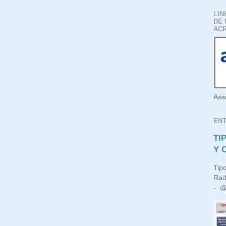
LIN
DE 
AC
Ass
EN
TI
Y 
Tip
Rad
- @l