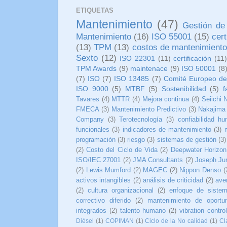
ETIQUETAS
Mantenimiento
(47)
Gestión de
Mantenimiento
(16)
ISO 55001
(15)
cer
(13)
TPM
(13)
costos de mantenimient
Sexto
(12)
ISO 22301
(11)
certificación
(11
TPM Awards
(9)
maintenace
(9)
ISO 50001
(8
(7)
ISO
(7)
ISO 13485
(7)
Comité Europeo de
ISO 9000
(5)
MTBF
(5)
Sostenibilidad
(5)
f
Tavares
(4)
MTTR
(4)
Mejora continua
(4)
Seiichi 
FMECA
(3)
Mantenimiento Predictivo
(3)
Nakajima
Company
(3)
Terotecnología
(3)
confiabilidad h
funcionales
(3)
indicadores de mantenimiento
(3)
programación
(3)
riesgo
(3)
sistemas de gestión
(3)
(2)
Costo del Ciclo de Vida
(2)
Deepwater Horizon
ISO/IEC 27001
(2)
JMA Consultants
(2)
Joseph Ju
(2)
Lewis Mumford
(2)
MAGEC
(2)
Nippon Denso
(
activos intangibles
(2)
análisis de criticidad
(2)
ave
(2)
cultura organizacional
(2)
enfoque de siste
correctivo diferido
(2)
mantenimiento de oportu
integrados
(2)
talento humano
(2)
vibration control
Diésel
(1)
COPIMAN
(1)
Ciclo de la No calidad
(1)
Cl