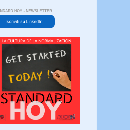
NDARD HOY - NEWSLETTER
Iscriviti su LinkedIn