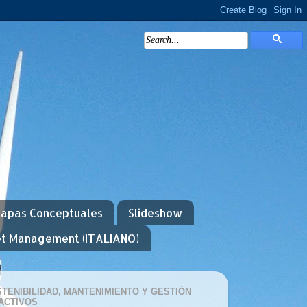
apas Conceptuales
Slideshow
et Management (ITALIANO)
TENIBILIDAD, MANTENIMIENTO Y GESTIÓN
ACTIVOS