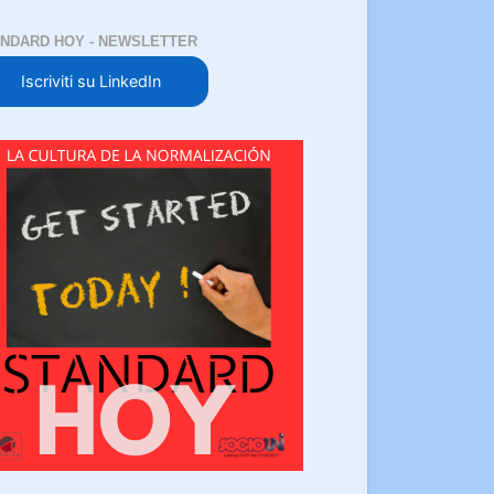
NDARD HOY - NEWSLETTER
Iscriviti su LinkedIn