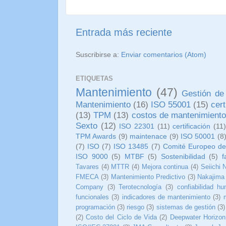
Entrada más reciente
Suscribirse a:
Enviar comentarios (Atom)
ETIQUETAS
Mantenimiento
(47)
Gestión de
Mantenimiento
(16)
ISO 55001
(15)
cer
(13)
TPM
(13)
costos de mantenimient
Sexto
(12)
ISO 22301
(11)
certificación
(11
TPM Awards
(9)
maintenace
(9)
ISO 50001
(8
(7)
ISO
(7)
ISO 13485
(7)
Comité Europeo de
ISO 9000
(5)
MTBF
(5)
Sostenibilidad
(5)
f
Tavares
(4)
MTTR
(4)
Mejora continua
(4)
Seiichi 
FMECA
(3)
Mantenimiento Predictivo
(3)
Nakajima
Company
(3)
Terotecnología
(3)
confiabilidad h
funcionales
(3)
indicadores de mantenimiento
(3)
programación
(3)
riesgo
(3)
sistemas de gestión
(3)
(2)
Costo del Ciclo de Vida
(2)
Deepwater Horizon