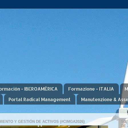
ormación - IBEROAMÉRICA
Formazione - ITALIA
M
Portal Radical Management
Manutenzione & Ass
IENTO Y GESTIÓN DE ACTIVOS (#CIMGA2026)
SOS
DE 