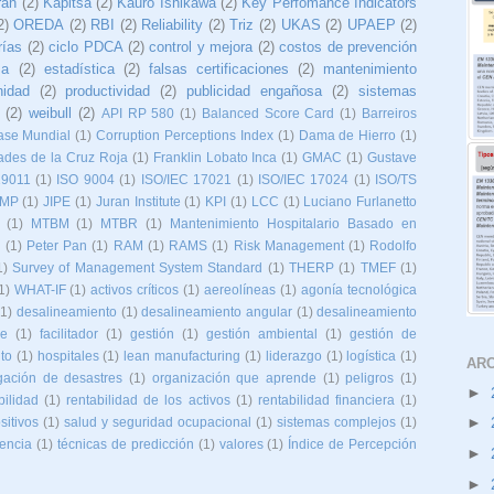
ran
(2)
Kapitsa
(2)
Kauro Ishikawa
(2)
Key Perfomance Indicators
2)
OREDA
(2)
RBI
(2)
Reliability
(2)
Triz
(2)
UKAS
(2)
UPAEP
(2)
rías
(2)
ciclo PDCA
(2)
control y mejora
(2)
costos de prevención
ma
(2)
estadística
(2)
falsas certificaciones
(2)
mantenimiento
nidad
(2)
productividad
(2)
publicidad engañosa
(2)
sistemas
(2)
weibull
(2)
API RP 580
(1)
Balanced Score Card
(1)
Barreiros
ase Mundial
(1)
Corruption Perceptions Index
(1)
Dama de Hierro
(1)
ades de la Cruz Roja
(1)
Franklin Lobato Inca
(1)
GMAC
(1)
Gustave
19011
(1)
ISO 9004
(1)
ISO/IEC 17021
(1)
ISO/IEC 17024
(1)
ISO/TS
IMP
(1)
JIPE
(1)
Juran Institute
(1)
KPI
(1)
LCC
(1)
Luciano Furlanetto
(1)
MTBM
(1)
MTBR
(1)
Mantenimiento Hospitalario Basado en
o
(1)
Peter Pan
(1)
RAM
(1)
RAMS
(1)
Risk Management
(1)
Rodolfo
1)
Survey of Management System Standard
(1)
THERP
(1)
TMEF
(1)
1)
WHAT-IF
(1)
activos críticos
(1)
aereolíneas
(1)
agonía tecnológica
(1)
desalineamiento
(1)
desalineamiento angular
(1)
desalineamiento
ne
(1)
facilitador
(1)
gestión
(1)
gestión ambiental
(1)
gestión de
to
(1)
hospitales
(1)
lean manufacturing
(1)
liderazgo
(1)
logística
(1)
ARC
gación de desastres
(1)
organización que aprende
(1)
peligros
(1)
►
bilidad
(1)
rentabilidad de los activos
(1)
rentabilidad financiera
(1)
►
sitivos
(1)
salud y seguridad ocupacional
(1)
sistemas complejos
(1)
iencia
(1)
técnicas de predicción
(1)
valores
(1)
Índice de Percepción
►
►