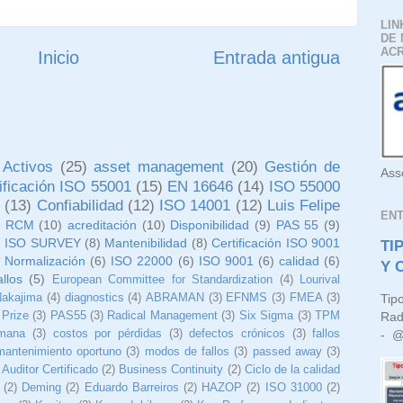
LIN
DE 
AC
Inicio
Entrada antigua
 Activos
(25)
asset management
(20)
Gestión de
Ass
tificación ISO 55001
(15)
EN 16646
(14)
ISO 55000
o
(13)
Confiabilidad
(12)
ISO 14001
(12)
Luis Felipe
EN
)
RCM
(10)
acreditación
(10)
Disponibilidad
(9)
PAS 55
(9)
)
ISO SURVEY
(8)
Mantenibilidad
(8)
Certificación ISO 9001
TI
 Normalización
(6)
ISO 22000
(6)
ISO 9001
(6)
calidad
(6)
Y 
allos
(5)
European Committee for Standardization
(4)
Lourival
Nakajima
(4)
diagnostics
(4)
ABRAMAN
(3)
EFNMS
(3)
FMEA
(3)
Tip
 Prize
(3)
PAS55
(3)
Radical Management
(3)
Six Sigma
(3)
TPM
Rad
umana
(3)
costos por pérdidas
(3)
defectos crónicos
(3)
fallos
- @l
mantenimiento oportuno
(3)
modos de fallos
(3)
passed away
(3)
Auditor Certificado
(2)
Business Continuity
(2)
Ciclo de la calidad
(2)
Deming
(2)
Eduardo Barreiros
(2)
HAZOP
(2)
ISO 31000
(2)