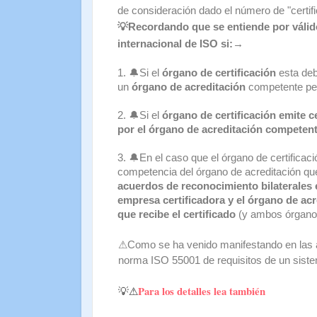
de consideración dado el número de "certif
💡Recordando que se entiende por válido
internacional de ISO si:→
1. 🔔Si el
órgano de certificación
esta deb
un
órgano de acreditación
competente per
2. 🔔Si el
órgano de certificación emite ce
por el órgano de acreditación competen
3. 🔔En el caso que el órgano de certificaci
competencia del órgano de acreditación que
acuerdos de reconocimiento bilaterales e
empresa certificadora y el órgano de ac
que recibe el certificado
(y ambos órganos
⚠Como se ha venido manifestando en las an
norma ISO 55001 de requisitos de un siste
Para los detalles lea también
💡⚠