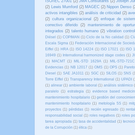
ISO/IEC 27001
(2)
JMA Consultants
(2)
Joseph Ju
(2)
Lewis Mumford
(2)
MAGEC
(2)
Nippon Denso
(
activos intangibles
(2)
análisis de criticidad
(2)
ave
(2)
cultura organizacional
(2)
enfoque de siste
correctivo diferido
(2)
mantenimiento de oportu
integrados
(2)
talento humano
(2)
vibration control
Diésel
(1)
COPIMAN
(1)
Ciclo de la No calidad
(1)
Cl
Escala Sigma
(1)
Federación Internacional de Socied
Eiffel
(1)
HRA
(1)
ISO 14224
(1)
ISO 17021
(1)
ISO 
16949
(1)
International harmonized stage codes
(1)
J
(1)
MACMT
(1)
MIL-STD 1629A
(1)
MIL-STD-721C
Evidencias
(1)
NB 12017
(1)
OMS
(1)
OPS
(1)
Paret
Diesel
(1)
SAE JA1011
(1)
SGC
(1)
SILOS
(1)
SNS
(
Torre Eiffel
(1)
Transparency International
(1)
UPADI
(
(1)
alinear
(1)
ambiente laboral
(1)
análisis sistémico
paralelo
(1)
estrategia
(1)
evidence based medici
mantenimiento hospitalario
(1)
gestión del conocimien
mantenimiento hospitalario
(1)
metología 5S
(1)
mit
proyectos
(1)
pérdidas
(1)
recién egresado
(1)
renta
responsabilidad social
(1)
roles negativos
(1)
roles po
tarea apropiada
(1)
tasa de accidentalidad
(1)
tecnoc
de la Corrupción
(1)
ética
(1)